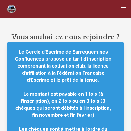
Vous souhaitez nous rejoindre ?
Le Cercle d'Escrime de Sarreguemines
Confluences propose un tarif d'inscription
comprenant la cotisation club, la licence
d'affiliation à la Fédération Française
d'Escrime et le prêt de la tenue.
Le montant est payable en 1 fois (à
l'inscription), en 2 fois ou en 3 fois (3
chèques qui seront débités à l'inscription,
fin novembre et fin février)
Les chèques sont à mettre à l'ordre du